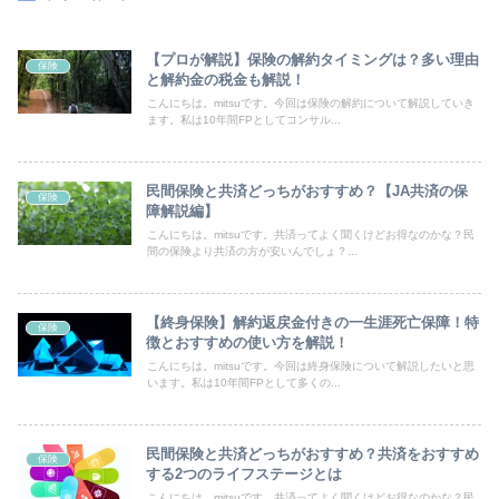
【プロが解説】保険の解約タイミングは？多い理由
保険
と解約金の税金も解説！
こんにちは。mitsuです。今回は保険の解約について解説していき
ます。私は10年間FPとしてコンサル...
民間保険と共済どっちがおすすめ？【JA共済の保
保険
障解説編】
こんにちは。mitsuです。共済ってよく聞くけどお得なのかな？民
間の保険より共済の方が安いんでしょ？...
【終身保険】解約返戻金付きの一生涯死亡保障！特
保険
徴とおすすめの使い方を解説！
こんにちは。mitsuです。今回は終身保険について解説したいと思
います。私は10年間FPとして多くの...
民間保険と共済どっちがおすすめ？共済をおすすめ
保険
する2つのライフステージとは
こんにちは。mitsuです。共済ってよく聞くけどお得なのかな？民