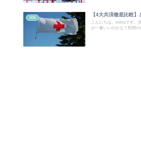
【4大共済徹底比較】
保険
こんにちは。mitsuで
が一番いいのかな？民間の保.