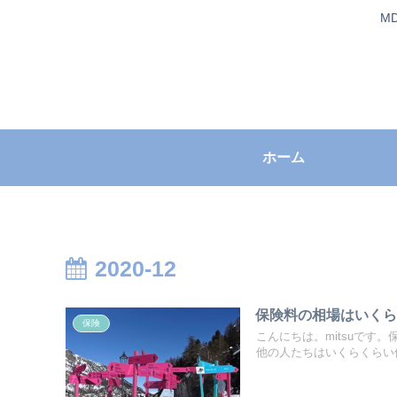
M
ホーム
2020-12
保険料の相場はいくら
保険
こんにちは。mitsuで
他の人たちはいくらくらい保.